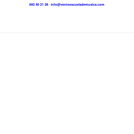
692 40 21 38
·
info@ventoescuelademusica.com