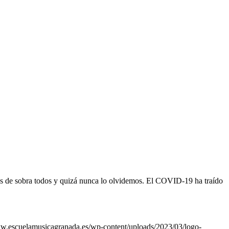
obra todos y quizá nunca lo olvidemos. El COVID-19 ha traído
ww.escuelamusicagranada.es/wp-content/uploads/2023/03/logo-