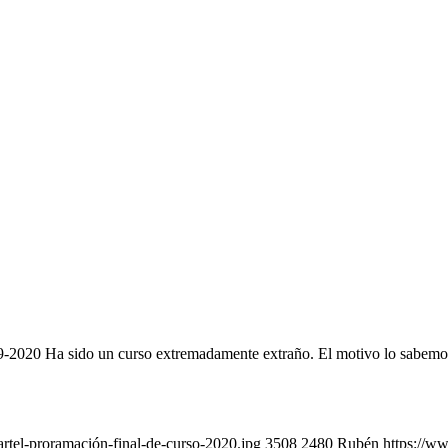
do un curso extremadamente extraño. El motivo lo sabemos de s
rtel-proramación-final-de-curso-2020.jpg
3508
2480
Rubén
https://w