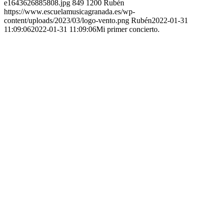
e1643626885808.jpg
849
1200
Rubén
https://www.escuelamusicagranada.es/wp-
content/uploads/2023/03/logo-vento.png
Rubén
2022-01-31
11:09:06
2022-01-31 11:09:06
Mi primer concierto.