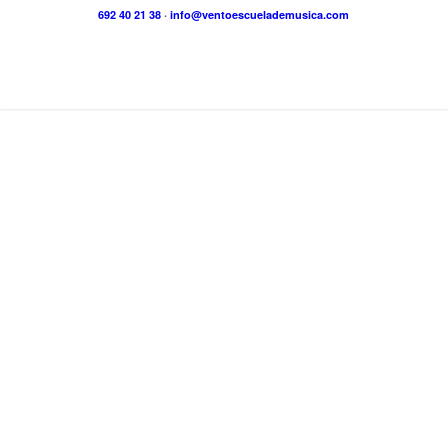
692 40 21 38
·
info@ventoescuelademusica.com