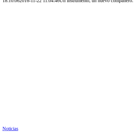
18:10:06
2016-11-22 11:04:46
Un instrumento, un nuevo compañero.
Noticias