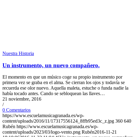
Nuestra Historia
Un instrumento, un nuevo compañero.
El momento en que un músico coge su propio instrumento por
primera vez se graba en el alma. Se cierran los ojos y todavía se
recuerda ese olor nuevo. Aquella maleta, estuche o funda nadie la
había tocado antes. Cando se sebloquean las llaves…
21 noviembre, 2016
/
0 Comentarios
https://www.escuelamusicagranada.es/wp-
content/uploads/2016/11/17317556124_8ffb95ed3c_z.jpg
360
640
Rubén
https://www.escuelamusicagranada.es/wp-
content/uploads/2023/03/logo-vento.png
Rubén
2016-11-21