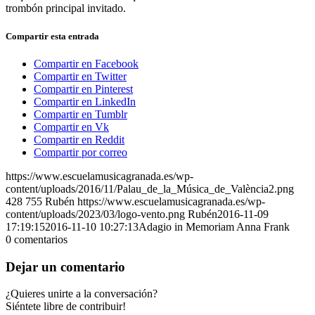
trombón principal invitado.
Compartir esta entrada
Compartir en Facebook
Compartir en Twitter
Compartir en Pinterest
Compartir en LinkedIn
Compartir en Tumblr
Compartir en Vk
Compartir en Reddit
Compartir por correo
https://www.escuelamusicagranada.es/wp-
content/uploads/2016/11/Palau_de_la_Música_de_València2.png
428
755
Rubén
https://www.escuelamusicagranada.es/wp-
content/uploads/2023/03/logo-vento.png
Rubén
2016-11-09
17:19:15
2016-11-10 10:27:13
Adagio in Memoriam Anna Frank
0
comentarios
Dejar un comentario
¿Quieres unirte a la conversación?
Siéntete libre de contribuir!