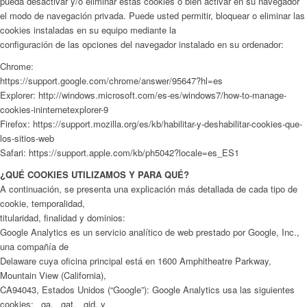
pueda desactivar y/o eliminar estas cookies o bien activar en su navegador
el modo de navegación privada. Puede usted permitir, bloquear o eliminar las
cookies instaladas en su equipo mediante la
configuración de las opciones del navegador instalado en su ordenador:
Chrome:
https://support.google.com/chrome/answer/95647?hl=es
Explorer: http://windows.microsoft.com/es-es/windows7/how-to-manage-
cookies-ininternetexplorer-9
Firefox: https://support.mozilla.org/es/kb/habilitar-y-deshabilitar-cookies-que-
los-sitios-web
Safari: https://support.apple.com/kb/ph5042?locale=es_ES1
¿QUÉ COOKIES UTILIZAMOS Y PARA QUÉ?
A continuación, se presenta una explicación más detallada de cada tipo de
cookie, temporalidad,
titularidad, finalidad y dominios:
Google Analytics es un servicio analítico de web prestado por Google, Inc.,
una compañía de
Delaware cuya oficina principal está en 1600 Amphitheatre Parkway,
Mountain View (California),
CA94043, Estados Unidos (“Google”): Google Analytics usa las siguientes
cookies: _ga, _gat, _gid, y