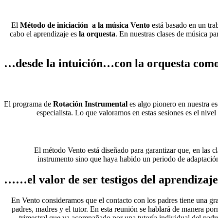
El
Método de iniciación a la música Vento
está basado en un tra
cabo el aprendizaje es
la orquesta
. En nuestras clases de música pa
…desde la intuición…con
la orquesta
como
El programa de
Rotación Instrumental
es algo pionero en nuestra e
especialista. Lo que valoramos en estas sesiones es el nive
El método Vento está diseñado para garantizar que, en las c
instrumento sino que haya habido un periodo de adaptación.E
……el valor de ser
testigos del aprendizaje
En Vento consideramos que el contacto con los padres tiene una gr
padres, madres y el tutor. En esta reunión se hablará de manera por
trimestral que va acompañado por una tutoría individual del padre