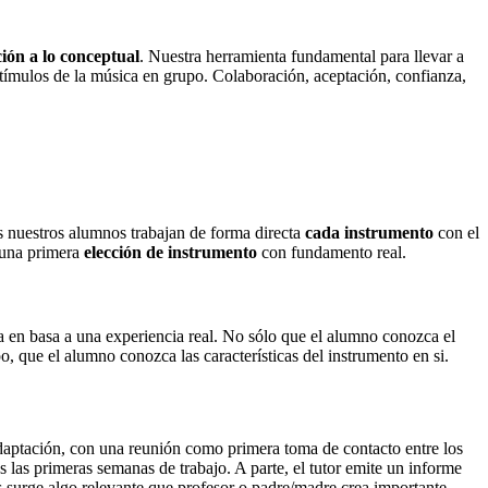
ción a lo conceptual
. Nuestra herramienta fundamental para llevar a
estímulos de la música en grupo. Colaboración, aceptación, confianza,
 nuestros alumnos trabajan de forma directa
cada instrumento
con el
r una primera
elección de instrumento
con fundamento real.
a en basa a una experiencia real. No sólo que el alumno conozca el
, que el alumno conozca las características del instrumento en si.
daptación, con una reunión como primera toma de contacto entre los
 las primeras semanas de trabajo. A parte, el tutor emite un informe
es surge algo relevante que profesor o padre/madre crea importante