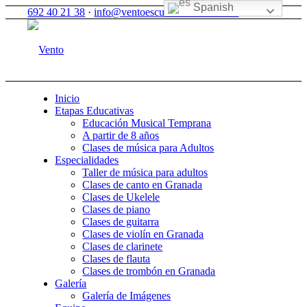
Spanish
692 40 21 38
·
info@ventoescuelademusica.com
Inicio
Etapas Educativas
Educación Musical Temprana
A partir de 8 años
Clases de música para Adultos
Especialidades
Taller de música para adultos
Clases de canto en Granada
Clases de Ukelele
Clases de piano
Clases de guitarra
Clases de violín en Granada
Clases de clarinete
Clases de flauta
Clases de trombón en Granada
Galería
Galería de Imágenes