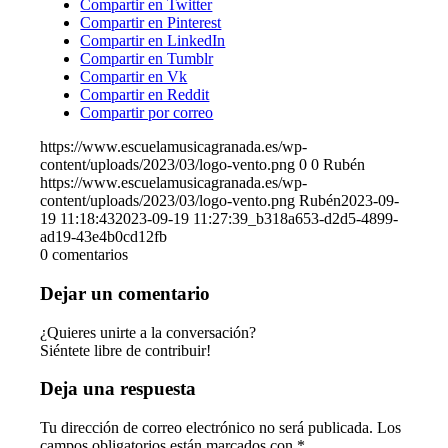
Compartir en Twitter
Compartir en Pinterest
Compartir en LinkedIn
Compartir en Tumblr
Compartir en Vk
Compartir en Reddit
Compartir por correo
https://www.escuelamusicagranada.es/wp-
content/uploads/2023/03/logo-vento.png
0
0
Rubén
https://www.escuelamusicagranada.es/wp-
content/uploads/2023/03/logo-vento.png
Rubén
2023-09-
19 11:18:43
2023-09-19 11:27:39
_b318a653-d2d5-4899-
ad19-43e4b0cd12fb
0
comentarios
Dejar un comentario
¿Quieres unirte a la conversación?
Siéntete libre de contribuir!
Deja una respuesta
Tu dirección de correo electrónico no será publicada.
Los
campos obligatorios están marcados con
*