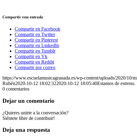
Compartir esta entrada
Compartir en Facebook
Compartir en Twitter
Compartir en Pinterest
Compartir en LinkedIn
Compartir en Tumblr
Compartir en Vk
Compartir en Reddit
Compartir por correo
https://www.escuelamusicagranada.es/wp-content/uploads/2020/10/
Rubén
2020-10-12 18:02:32
2020-10-12 18:05:40
Estamos de estreno.
0
comentarios
Dejar un comentario
¿Quieres unirte a la conversación?
Siéntete libre de contribuir!
Deja una respuesta