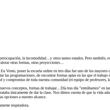
preocupación, la incomodidad…y otros tantos estados. Pero también, es
 valorar otras formas, otras proyecciones…
En Vento, poner la escuela online en tres días fue uno de los mayores 
r las programaciones, de encontrar formas aptas en las que el trabajo mus
ad y compromiso de toda nuestra comunidad (el equipo de profesores, la
nuevos conceptos, formas de trabajar…Día tras día ”entrábamos” en las 
taba únicamente de dar la clase. Nos dimos cuenta de que la vida ad
las opciones a nuestro alcance.
mente inspiradora.