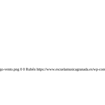
ogo-vento.png
0
0
Rubén
https://www.escuelamusicagranada.es/wp-cont