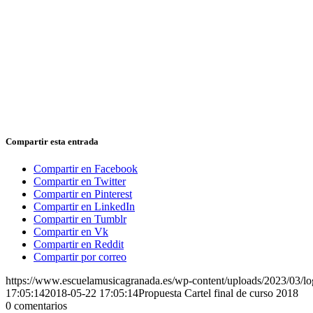
Compartir esta entrada
Compartir en Facebook
Compartir en Twitter
Compartir en Pinterest
Compartir en LinkedIn
Compartir en Tumblr
Compartir en Vk
Compartir en Reddit
Compartir por correo
https://www.escuelamusicagranada.es/wp-content/uploads/2023/03/l
17:05:14
2018-05-22 17:05:14
Propuesta Cartel final de curso 2018
0
comentarios