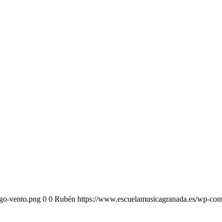
ogo-vento.png
0
0
Rubén
https://www.escuelamusicagranada.es/wp-cont