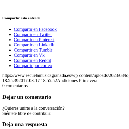
Compartir esta entrada
Compartir en Facebook
Compartir en Twitter
Compartir en Pinterest
Compartir en LinkedIn
Compartir en Tumblr
Compartir en Vk
Compartir en Reddit
Compartir por correo
https://www.escuelamusicagranada.es/wp-content/uploads/2023/03/l
18:55:39
2017-03-17 18:55:52
Audiciones Primavera
0
comentarios
Dejar un comentario
¿Quieres unirte a la conversación?
Siéntete libre de contribuir!
Deja una respuesta