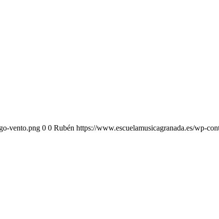
ogo-vento.png
0
0
Rubén
https://www.escuelamusicagranada.es/wp-cont