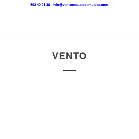
692 40 21 38
·
info@ventoescuelademusica.com
VENTO