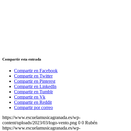
Compartir esta entrada
Compartir en Facebook
Compartir en Twitter
Compartir en Pinterest
Compartir en LinkedIn
Compartir en Tumblr
Compartir en Vk
Compartir en Reddit
Compartir por correo
https://www.escuelamusicagranada.es/wp-
content/uploads/2023/03/logo-vento.png
0
0
Rubén
https://www.escuelamusicagranada.es/wp-