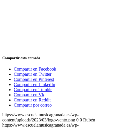
Compartir esta entrada
Compartir en Facebook
Compartir en Twitter
Compartir en Pinterest
Compartir en LinkedIn
Compartir en Tumblr
Compartir en Vk
Compartir en Reddit
Compartir por correo
https://www.escuelamusicagranada.es/wp-
content/uploads/2023/03/logo-vento.png
0
0
Rubén
https://www.escuelamusicagranada.es/wp-