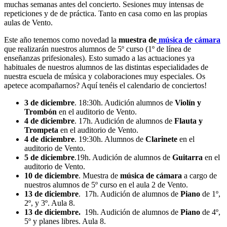
muchas semanas antes del concierto. Sesiones muy intensas de
repeticiones y de de práctica. Tanto en casa como en las propias
aulas de Vento.
Este año tenemos como novedad la
muestra de
música de cámara
que realizarán nuestros alumnos de 5º curso (1º de línea de
enseñanzas prifesionales). Esto sumado a las actuaciones ya
habituales de nuestros alumnos de las distintas especialidades de
nuestra escuela de música y colaboraciones muy especiales. Os
apetece acompañarnos? Aquí tenéis el calendario de conciertos!
3 de diciembre
. 18:30h. Audición alumnos de
Violín y
Trombón
en el auditorio de Vento.
4 de diciembre
. 17h. Audición de alumnos de
Flauta y
Trompeta
en el auditorio de Vento.
4 de diciembre
. 19:30h. Alumnos de
Clarinete
en el
auditorio de Vento.
5 de diciembre
.19h. Audición de alumnos de
Guitarra
en el
auditorio de Vento.
10 de diciembre
. Muestra de
música de cámara
a cargo de
nuestros alumnos de 5º curso en el aula 2 de Vento.
13 de diciembre
. 17h. Audición de alumnos de
Piano
de 1º,
2º, y 3º. Aula 8.
13 de diciembre.
19h. Audición de alumnos de
Piano
de 4º,
5º y planes libres. Aula 8.