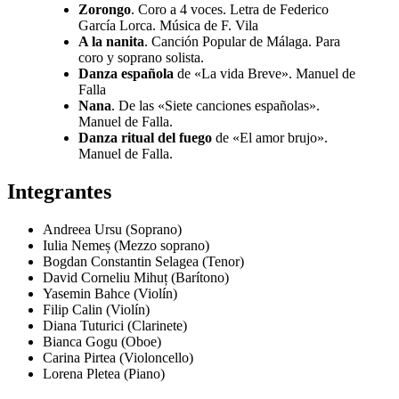
Zorongo
. Coro a 4 voces. Letra de Federico
García Lorca. Música de F. Vila
A la nanita
. Canción Popular de Málaga. Para
coro y soprano solista.
Danza española
de «La vida Breve». Manuel de
Falla
Nana
. De las «Siete canciones españolas».
Manuel de Falla.
Danza ritual del fuego
de «El amor brujo».
Manuel de Falla.
Integrantes
Andreea Ursu (Soprano)
Iulia Nemeș (Mezzo soprano)
Bogdan Constantin Selagea (Tenor)
David Corneliu Mihuț (Barítono)
Yasemin Bahce (Violín)
Filip Calin (Violín)
Diana Tuturici (Clarinete)
Bianca Gogu (Oboe)
Carina Pirtea (Violoncello)
Lorena Pletea (Piano)