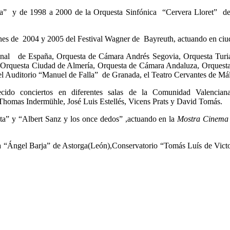
” y de 1998 a 2000 de la Orquesta Sinfónica “Cervera Lloret” de V
ones de 2004 y 2005 del Festival Wagner de Bayreuth, actuando en ci
nal de España, Orquesta de Cámara Andrés Segovia, Orquesta Turia
 ,Orquesta Ciudad de Almería, Orquesta de Cámara Andaluza, Orquest
l Auditorio “Manuel de Falla” de Granada, el Teatro Cervantes de Mála
cido conciertos en diferentes salas de la Comunidad Valencian
 Thomas Indermühle, José Luis Estellés, Vicens Prats y David Tomás.
ta” y “Albert Sanz y los once dedos” ,actuando en la
Mostra
Cinem
a “Ángel Barja” de Astorga(León),Conservatorio “Tomás Luís de Vict