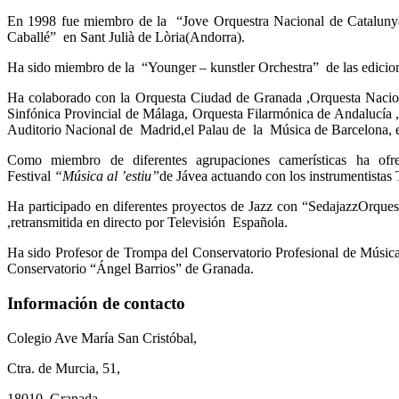
En 1998 fue miembro de la “Jove Orquestra Nacional de Catalunya
Caballé” en Sant Julià de Lòria(Andorra).
Ha sido miembro de la “Younger – kunstler Orchestra” de las edici
Ha colaborado con la Orquesta Ciudad de Granada ,Orquesta Nacio
Sinfónica Provincial de Málaga, Orquesta Filarmónica de Andalucía
Auditorio Nacional de Madrid,el Palau de la Música de Barcelona, e
Como miembro de diferentes agrupaciones camerísticas ha ofre
Festival
“
Música
a
l
’
estiu
”
de Jávea actuando con los instrumentistas
Ha participado en diferentes proyectos de Jazz con “SedajazzOrques
,retransmitida en directo por Televisión Española.
Ha sido Profesor de Trompa del Conservatorio Profesional de Músic
Conservatorio “Ángel Barrios” de Granada.
Información de contacto
Colegio Ave María San Cristóbal,
Ctra. de Murcia, 51,
18010, Granada.