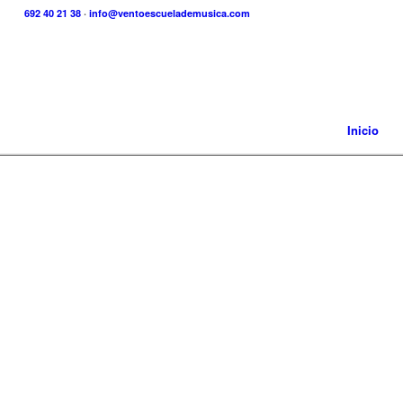
692 40 21 38
·
info@ventoescuelademusica.com
Inicio