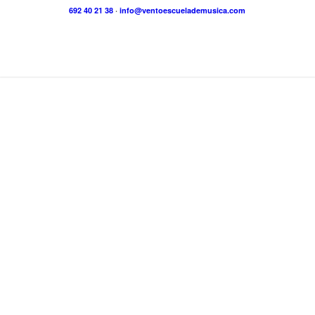
692 40 21 38
·
info@ventoescuelademusica.com