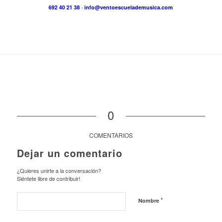
692 40 21 38
·
info@ventoescuelademusica.com
0
COMENTARIOS
Dejar un comentario
¿Quieres unirte a la conversación?
Siéntete libre de contribuir!
*
Nombre