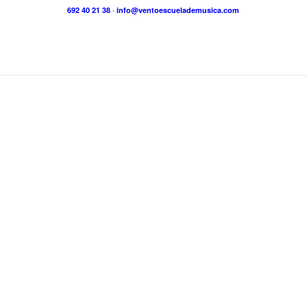
692 40 21 38
·
info@ventoescuelademusica.com