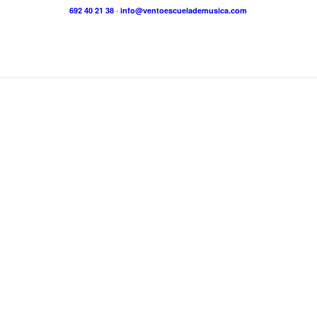
692 40 21 38
·
info@ventoescuelademusica.com