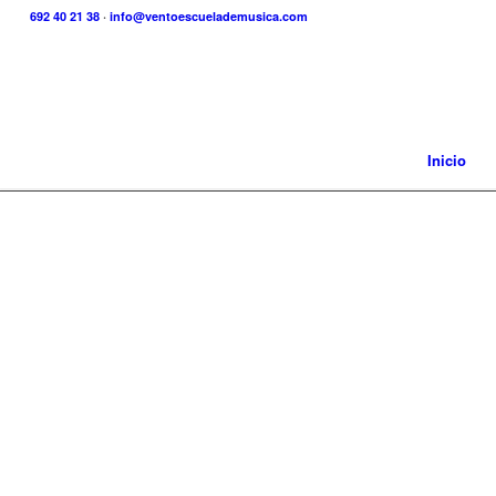
692 40 21 38
·
info@ventoescuelademusica.com
Inicio