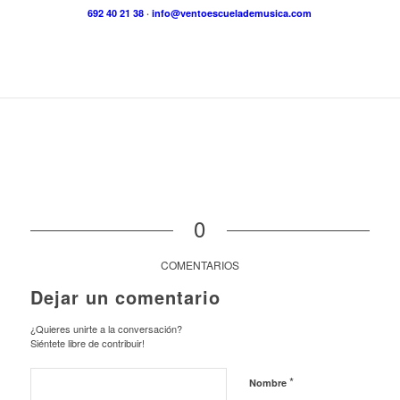
692 40 21 38
·
info@ventoescuelademusica.com
0
COMENTARIOS
Dejar un comentario
¿Quieres unirte a la conversación?
Siéntete libre de contribuir!
*
Nombre