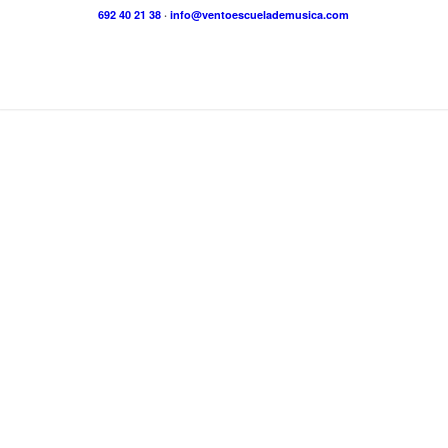
692 40 21 38
·
info@ventoescuelademusica.com