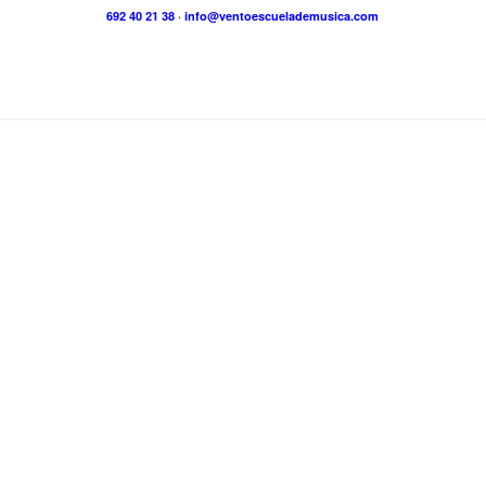
692 40 21 38
·
info@ventoescuelademusica.com