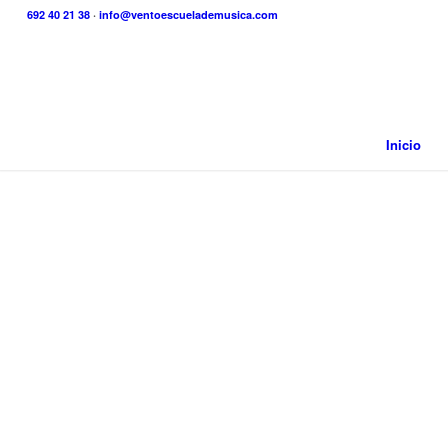
692 40 21 38
·
info@ventoescuelademusica.com
Inicio