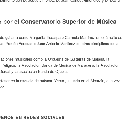
eriormente con D. Jesús Jiménez, D. Juan Carlos Almendros y D. David
 por el Conservatorio Superior de Música
 de guitarra como Margarita Escarpa o Carmelo Martínez en el ámbito de
Juan Ramón Veredas o Juan Antonio Martínez en otras disciplinas de la
ciaciones musicales como la Orquesta de Guitarras de Málaga, la
 Peligros, la Asociación Banda de Música de Maracena, la Asociación
úrcal y la asociación Banda de Cijuela.
ofesor en la escuela de música “Vento”, situada en el Albaizín, a la vez
ado.
UENOS EN REDES SOCIALES